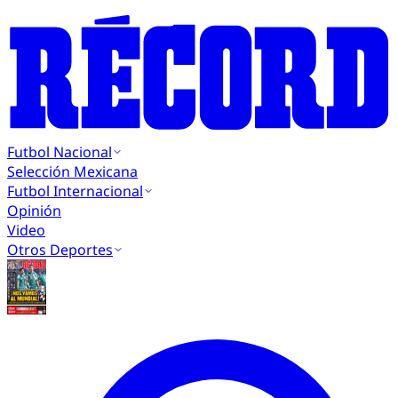
Futbol Nacional
Selección Mexicana
Futbol Internacional
Opinión
Video
Otros Deportes