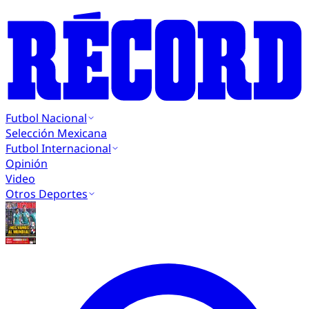
Futbol Nacional
Selección Mexicana
Futbol Internacional
Opinión
Video
Otros Deportes