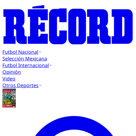
Futbol Nacional
Selección Mexicana
Futbol Internacional
Opinión
Video
Otros Deportes