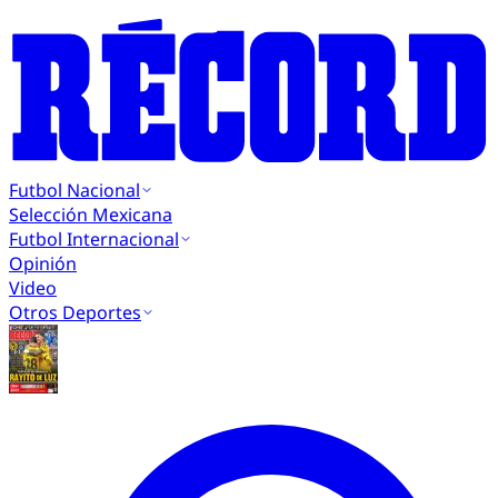
Futbol Nacional
Selección Mexicana
Futbol Internacional
Opinión
Video
Otros Deportes