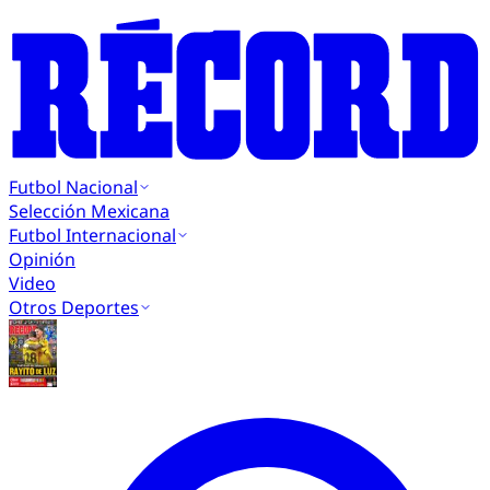
Futbol Nacional
Selección Mexicana
Futbol Internacional
Opinión
Video
Otros Deportes