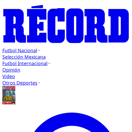
Futbol Nacional
Selección Mexicana
Futbol Internacional
Opinión
Video
Otros Deportes