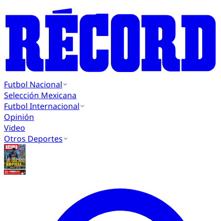
Futbol Nacional
Selección Mexicana
Futbol Internacional
Opinión
Video
Otros Deportes