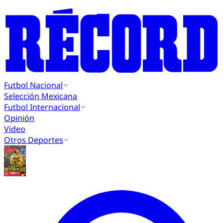
Futbol Nacional
Selección Mexicana
Futbol Internacional
Opinión
Video
Otros Deportes