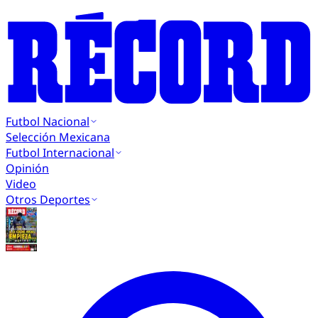
Futbol Nacional
Selección Mexicana
Futbol Internacional
Opinión
Video
Otros Deportes