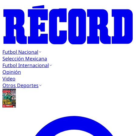
Futbol Nacional
Selección Mexicana
Futbol Internacional
Opinión
Video
Otros Deportes