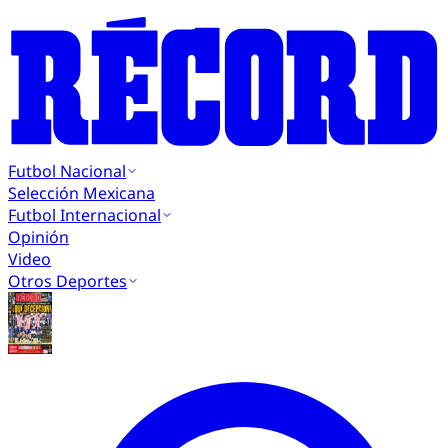
Futbol Nacional
Selección Mexicana
Futbol Internacional
Opinión
Video
Otros Deportes