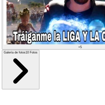
+
5
Galería de fotos
10
Fotos