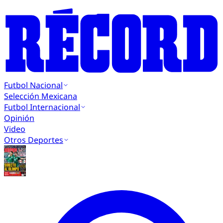
Futbol Nacional
Selección Mexicana
Futbol Internacional
Opinión
Video
Otros Deportes