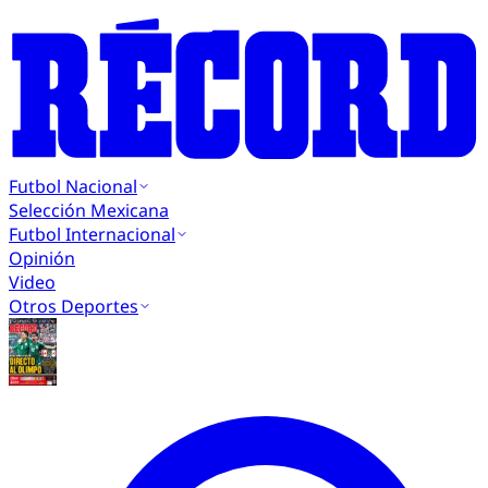
Futbol Nacional
Selección Mexicana
Futbol Internacional
Opinión
Video
Otros Deportes