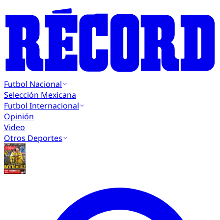
Futbol Nacional
Selección Mexicana
Futbol Internacional
Opinión
Video
Otros Deportes