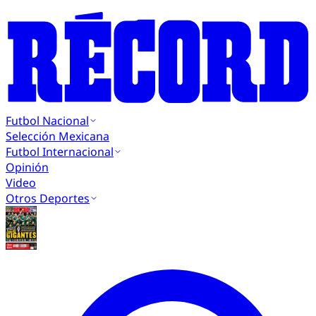
Futbol Nacional
Selección Mexicana
Futbol Internacional
Opinión
Video
Otros Deportes