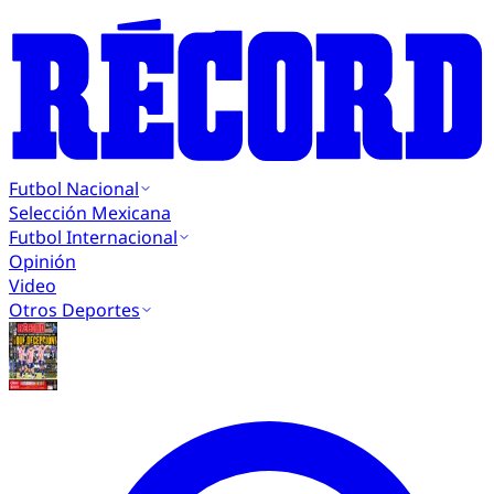
Futbol Nacional
Selección Mexicana
Futbol Internacional
Opinión
Video
Otros Deportes