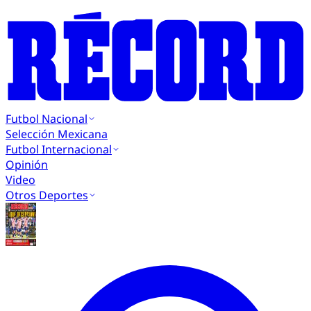
Futbol Nacional
Selección Mexicana
Futbol Internacional
Opinión
Video
Otros Deportes