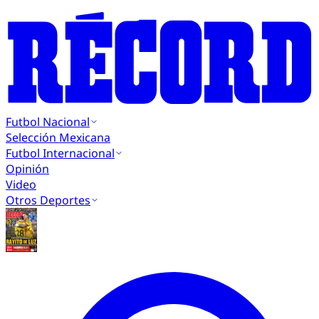
Futbol Nacional
Selección Mexicana
Futbol Internacional
Opinión
Video
Otros Deportes