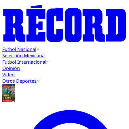
Futbol Nacional
Selección Mexicana
Futbol Internacional
Opinión
Video
Otros Deportes