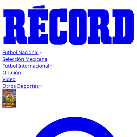
Futbol Nacional
Selección Mexicana
Futbol Internacional
Opinión
Video
Otros Deportes