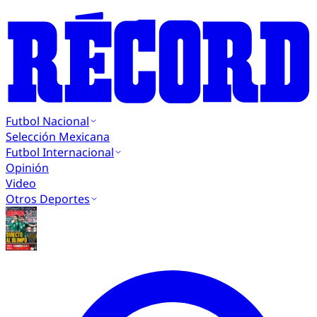
Futbol Nacional
Selección Mexicana
Futbol Internacional
Opinión
Video
Otros Deportes