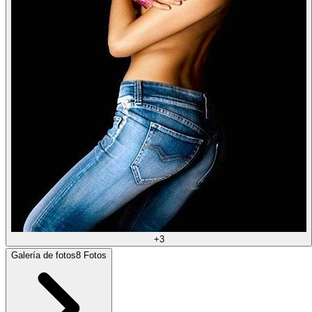
+
3
Galería de fotos
8
Fotos