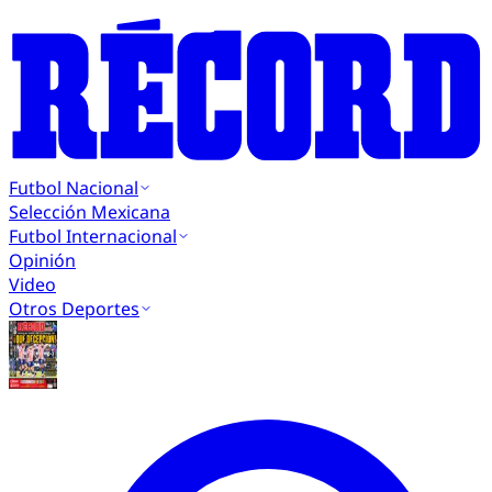
Futbol Nacional
Selección Mexicana
Futbol Internacional
Opinión
Video
Otros Deportes