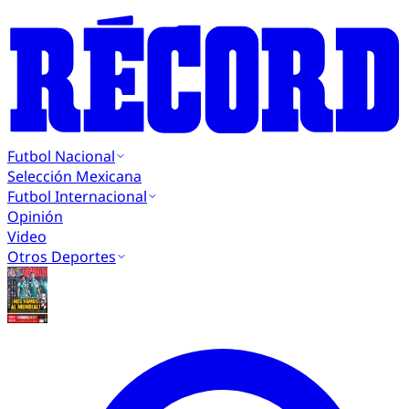
Futbol Nacional
Selección Mexicana
Futbol Internacional
Opinión
Video
Otros Deportes