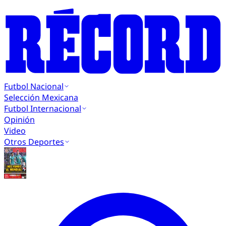
Futbol Nacional
Selección Mexicana
Futbol Internacional
Opinión
Video
Otros Deportes