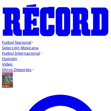
Futbol Nacional
Selección Mexicana
Futbol Internacional
Opinión
Video
Otros Deportes