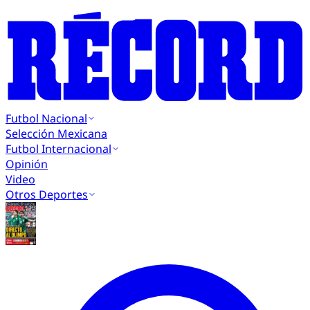
Futbol Nacional
Selección Mexicana
Futbol Internacional
Opinión
Video
Otros Deportes