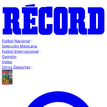
Futbol Nacional
Selección Mexicana
Futbol Internacional
Opinión
Video
Otros Deportes