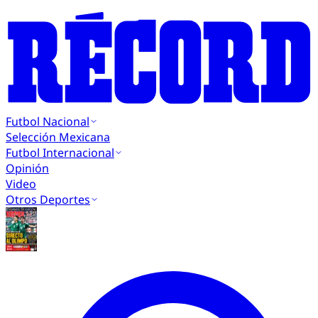
Futbol Nacional
Selección Mexicana
Futbol Internacional
Opinión
Video
Otros Deportes