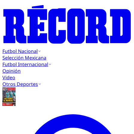
Futbol Nacional
Selección Mexicana
Futbol Internacional
Opinión
Video
Otros Deportes