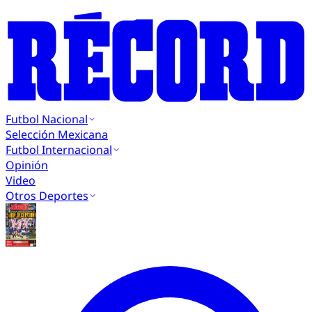
Futbol Nacional
Selección Mexicana
Futbol Internacional
Opinión
Video
Otros Deportes