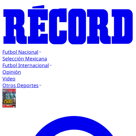
Futbol Nacional
Selección Mexicana
Futbol Internacional
Opinión
Video
Otros Deportes