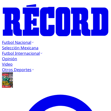
Futbol Nacional
Selección Mexicana
Futbol Internacional
Opinión
Video
Otros Deportes