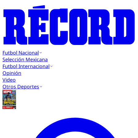
Futbol Nacional
Selección Mexicana
Futbol Internacional
Opinión
Video
Otros Deportes