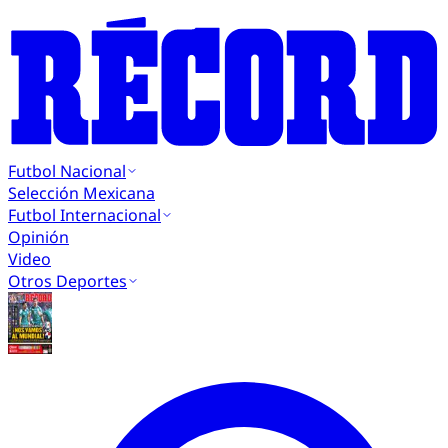
Futbol Nacional
Selección Mexicana
Futbol Internacional
Opinión
Video
Otros Deportes