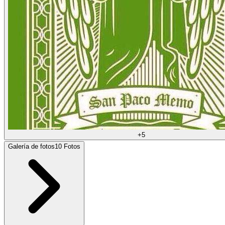
+
5
Galería de fotos
10
Fotos