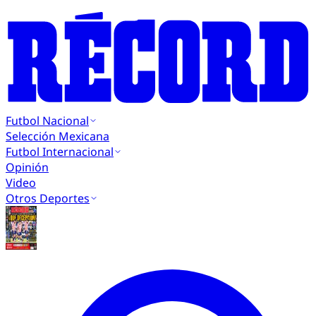
Futbol Nacional
Selección Mexicana
Futbol Internacional
Opinión
Video
Otros Deportes