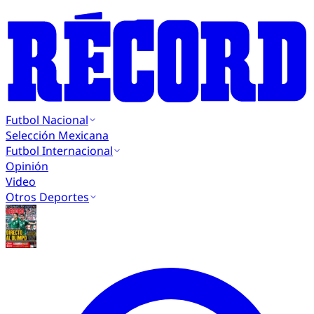
Futbol Nacional
Selección Mexicana
Futbol Internacional
Opinión
Video
Otros Deportes