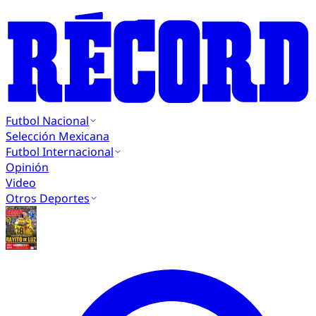
Futbol Nacional
Selección Mexicana
Futbol Internacional
Opinión
Video
Otros Deportes