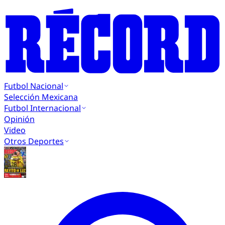
Futbol Nacional
Selección Mexicana
Futbol Internacional
Opinión
Video
Otros Deportes