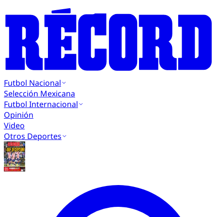
Futbol Nacional
Selección Mexicana
Futbol Internacional
Opinión
Video
Otros Deportes