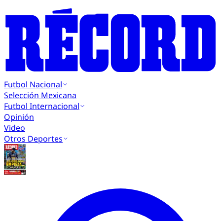
Futbol Nacional
Selección Mexicana
Futbol Internacional
Opinión
Video
Otros Deportes