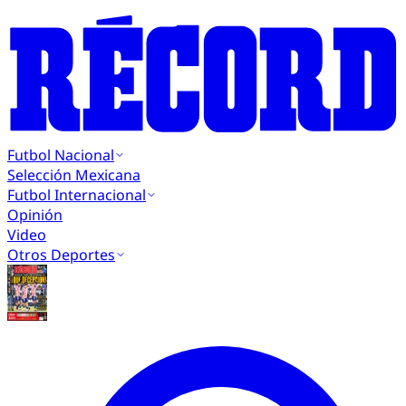
Futbol Nacional
Selección Mexicana
Futbol Internacional
Opinión
Video
Otros Deportes