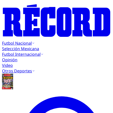
Futbol Nacional
Selección Mexicana
Futbol Internacional
Opinión
Video
Otros Deportes