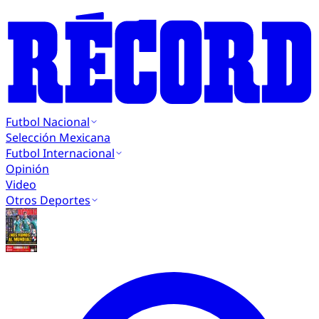
Futbol Nacional
Selección Mexicana
Futbol Internacional
Opinión
Video
Otros Deportes