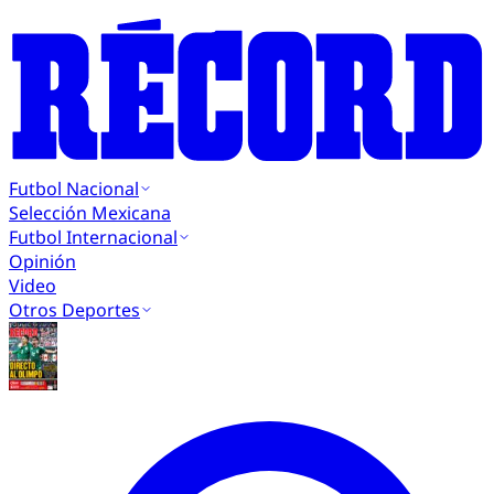
Futbol Nacional
Selección Mexicana
Futbol Internacional
Opinión
Video
Otros Deportes