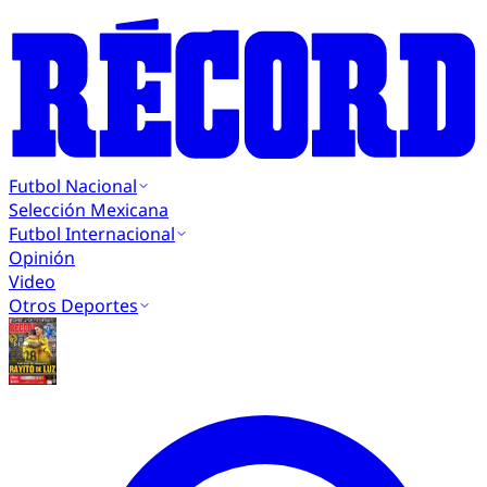
Futbol Nacional
Selección Mexicana
Futbol Internacional
Opinión
Video
Otros Deportes