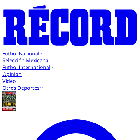
Futbol Nacional
Selección Mexicana
Futbol Internacional
Opinión
Video
Otros Deportes