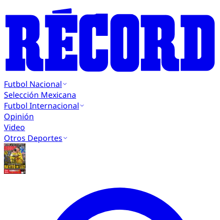
Futbol Nacional
Selección Mexicana
Futbol Internacional
Opinión
Video
Otros Deportes