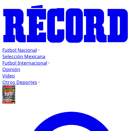
Futbol Nacional
Selección Mexicana
Futbol Internacional
Opinión
Video
Otros Deportes