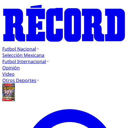
Futbol Nacional
Selección Mexicana
Futbol Internacional
Opinión
Video
Otros Deportes